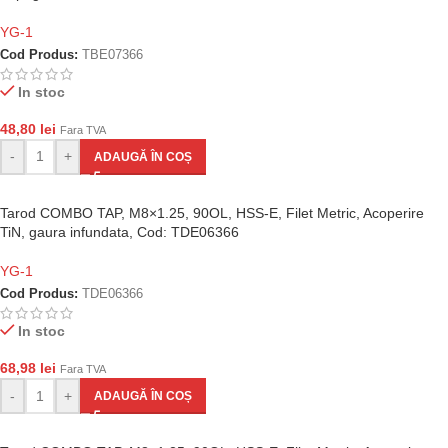
YG-1
Cod Produs:
TBE07366
In stoc
48,80
lei
Fara TVA
-
+
ADAUGĂ ÎN COȘ
Tarod COMBO TAP, M8×1.25, 90OL, HSS-E, Filet Metric, Acoperire
TiN, gaura infundata, Cod: TDE06366
YG-1
Cod Produs:
TDE06366
In stoc
68,98
lei
Fara TVA
-
+
ADAUGĂ ÎN COȘ