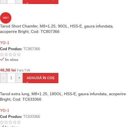
HOT
Tarod Short Chamfer, M8×1.25, 90OL, HSS-E, gaura infundata,
acoperire Bright, Cod: TC807366
YG-1
Cod Produs:
TC807366
In stoc
46,98
lei
Fara TVA
-
+
ADAUGĂ ÎN COȘ
Tarod extra lung, M8×1.25, 180OL, HSS-E, gaura infundata, acoperire
Bright, Cod: TC633366
YG-1
Cod Produs:
TC633366