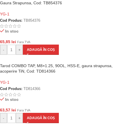
Gaura Strapunsa, Cod: TB854376
YG-1
Cod Produs:
TB854376
In stoc
65,85
lei
Fara TVA
-
+
ADAUGĂ ÎN COȘ
Tarod COMBO TAP, M8×1.25, 90OL, HSS-E, gaura strapunsa,
acoperire TiN, Cod: TD814366
YG-1
Cod Produs:
TD814366
In stoc
63,57
lei
Fara TVA
-
+
ADAUGĂ ÎN COȘ