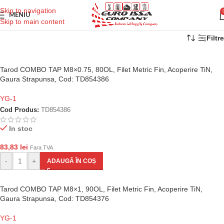
Skip to navigation
MENIU
Skip to main content
Filtre
Tarod COMBO TAP M8×0.75, 80OL, Filet Metric Fin, Acoperire TiN,
Gaura Strapunsa, Cod: TD854386
YG-1
Cod Produs:
TD854386
In stoc
83,83
lei
Fara TVA
-
+
ADAUGĂ ÎN COȘ
Tarod COMBO TAP M8×1, 90OL, Filet Metric Fin, Acoperire TiN,
Gaura Strapunsa, Cod: TD854376
YG-1