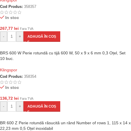
Cod Produs:
358357
In stoc
267,77
lei
Fara TVA
-
+
ADAUGĂ ÎN COȘ
BRS 600 W Perie rotundă cu tijă 600 W, 50 x 9 x 6 mm 0,3 Oțel, Set
10 buc.
Klingspor
Cod Produs:
358354
In stoc
136,72
lei
Fara TVA
-
+
ADAUGĂ ÎN COȘ
BR 600 Z Perie rotundă răsucită un rând Number of rows 1, 115 x 14 x
22,23 mm 0,5 Oțel inoxidabil