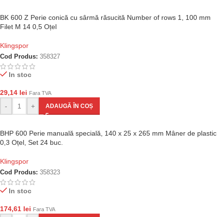
BK 600 Z Perie conică cu sârmă răsucită Number of rows 1, 100 mm
Filet M 14 0,5 Oțel
Klingspor
Cod Produs:
358327
In stoc
29,14
lei
Fara TVA
-
+
ADAUGĂ ÎN COȘ
BHP 600 Perie manuală specială, 140 x 25 x 265 mm Mâner de plastic
0,3 Oțel, Set 24 buc.
Klingspor
Cod Produs:
358323
In stoc
174,61
lei
Fara TVA