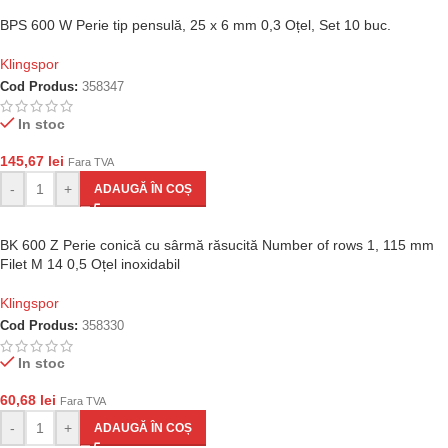
BPS 600 W Perie tip pensulă, 25 x 6 mm 0,3 Oțel, Set 10 buc.
Klingspor
Cod Produs:
358347
In stoc
145,67
lei
Fara TVA
-
+
ADAUGĂ ÎN COȘ
BK 600 Z Perie conică cu sârmă răsucită Number of rows 1, 115 mm
Filet M 14 0,5 Oțel inoxidabil
Klingspor
Cod Produs:
358330
In stoc
60,68
lei
Fara TVA
-
+
ADAUGĂ ÎN COȘ