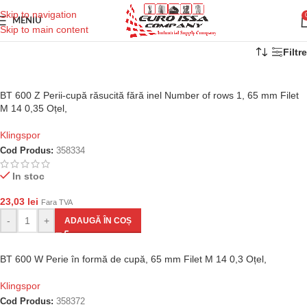
Skip to navigation
MENIU
Skip to main content
Filtre
BT 600 Z Perii-cupă răsucită fără inel Number of rows 1, 65 mm Filet
M 14 0,35 Oțel,
Klingspor
Cod Produs:
358334
In stoc
23,03
lei
Fara TVA
-
+
ADAUGĂ ÎN COȘ
BT 600 W Perie în formă de cupă, 65 mm Filet M 14 0,3 Oțel,
Klingspor
Cod Produs:
358372