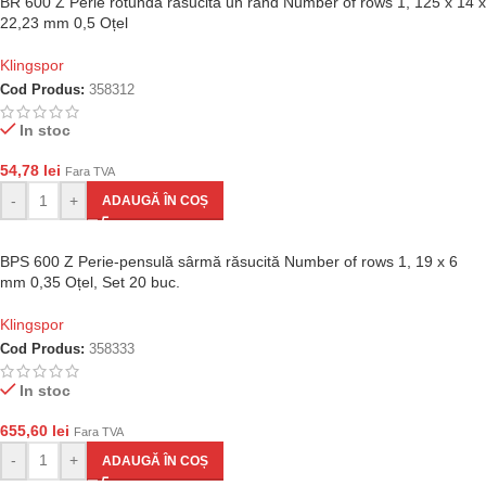
BR 600 Z Perie rotundă răsucită un rând Number of rows 1, 125 x 14 x
22,23 mm 0,5 Oțel
Klingspor
Cod Produs:
358312
In stoc
54,78
lei
Fara TVA
-
+
ADAUGĂ ÎN COȘ
BPS 600 Z Perie-pensulă sârmă răsucită Number of rows 1, 19 x 6
mm 0,35 Oțel, Set 20 buc.
Klingspor
Cod Produs:
358333
In stoc
655,60
lei
Fara TVA
-
+
ADAUGĂ ÎN COȘ