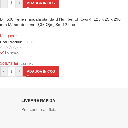
-
+
ADAUGĂ ÎN COȘ
BH 600 Perie manuală standard Number of rows 4, 125 x 25 x 290
mm Mâner de lemn 0,35 Oțel, Set 12 buc.
Klingspor
Cod Produs:
358365
In stoc
106,73
lei
Fara TVA
-
+
ADAUGĂ ÎN COȘ
LIVRARE RAPIDA
Prin curier sau flota