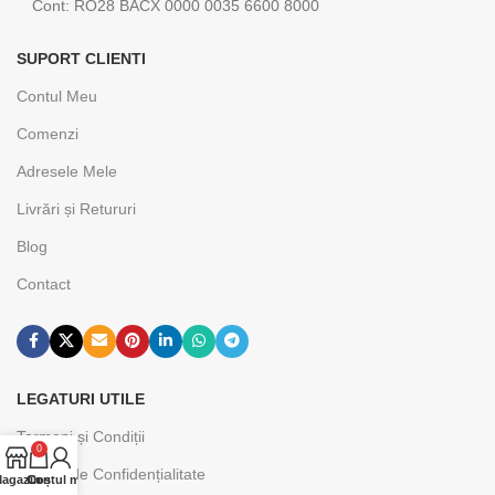
Cont: RO28 BACX 0000 0035 6600 8000
SUPORT CLIENTI
Contul Meu
Comenzi
Adresele Mele
Livrări și Retururi
Blog
Contact
LEGATURI UTILE
Termeni și Condiții
0
Politica de Confidențialitate
agazin
Contul meu
Coș