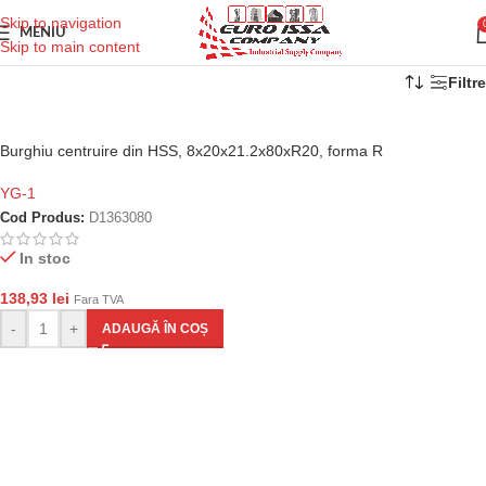
Skip to navigation
MENIU
Skip to main content
Filtre
Burghiu centruire din HSS, 8x20x21.2x80xR20, forma R
YG-1
Cod Produs:
D1363080
In stoc
138,93
lei
Fara TVA
-
+
ADAUGĂ ÎN COȘ