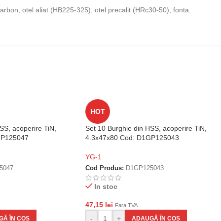
 carbon, otel aliat (HB225-325), otel precalit (HRc30-50), fonta.
HOT
SS, acoperire TiN,
Set 10 Burghie din HSS, acoperire TiN,
GP125047
4.3x47x80 Cod: D1GP125043
YG-1
5047
Cod Produs:
D1GP125043
In stoc
47,15
lei
Fara TVA
-
+
Ă ÎN COȘ
ADAUGĂ ÎN COȘ