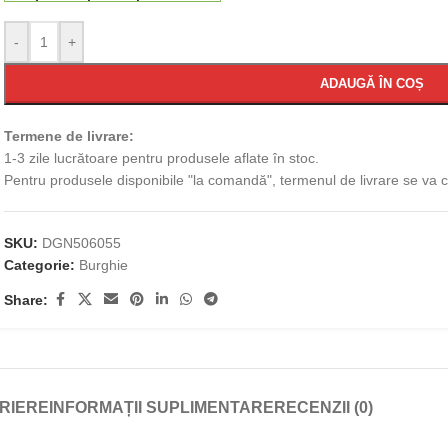
-
+
ADAUGĂ ÎN COȘ
Termene de livrare:
1-3 zile lucrătoare pentru produsele aflate în stoc.
Pentru produsele disponibile "la comandă", termenul de livrare se va
SKU:
DGN506055
Categorie:
Burghie
Share:
RIERE
INFORMAȚII SUPLIMENTARE
RECENZII (0)