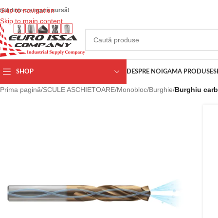
Skip to navigation
otul dintr-o singură sursă!
Skip to main content
SHOP
DESPRE NOI
GAMA PRODUSE
S
Prima pagină
/
SCULE ASCHIETOARE
/
Monobloc
/
Burghie
/
Burghiu carb