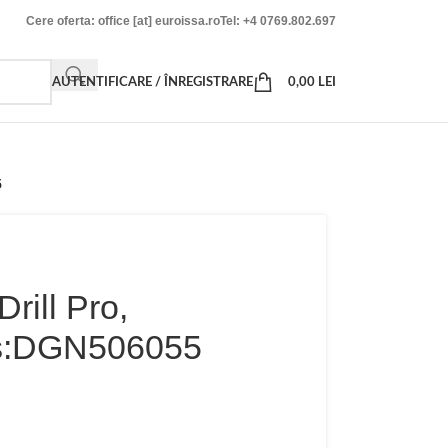
Cere oferta: office [at] euroissa.ro
Tel: +4 0769.802.697
AUTENTIFICARE / ÎNREGISTRARE
0,00
LEI
5
rill Pro,
s:DGN506055