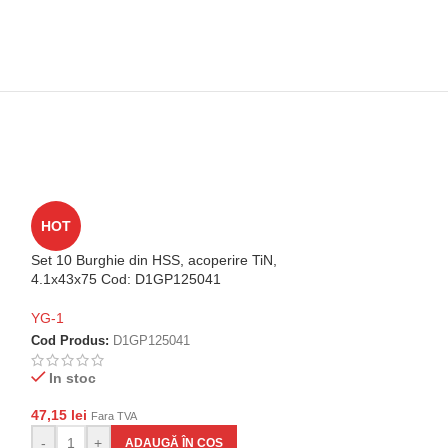
Set 10 Burghie di
HOT
4x43x75 Cod: D
Set 10 Burghie din HSS, acoperire TiN,
YG-1
4.1x43x75 Cod: D1GP125041
Cod Produs:
D1G
YG-1
Disponibil la c
Cod Produs:
D1GP125041
45,57
lei
Fara TVA
In stoc
-
+
AD
47,15
lei
Fara TVA
-
+
ADAUGĂ ÎN COȘ