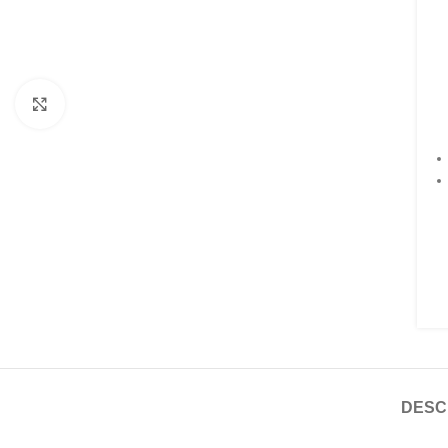
Faceți click pentru a mări
DESC