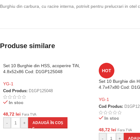
Burghiu din carbura, cu racire interna, potrivit pentru prelucrari in otel
Produse similare
Set 10 Burghie din HSS, acoperire TiN,
HOT
4.8x52x86 Cod: D1GP125048
Set 10 Burghie din H
YG-1
4.7x47x80 Cod: D1
Cod Produs:
D1GP125048
YG-1
In stoc
Cod Produs:
D1GP12
48,72
lei
Fara TVA
In stoc
-
+
ADAUGĂ ÎN COȘ
48,72
lei
Fara TVA
-
+
ADAUG