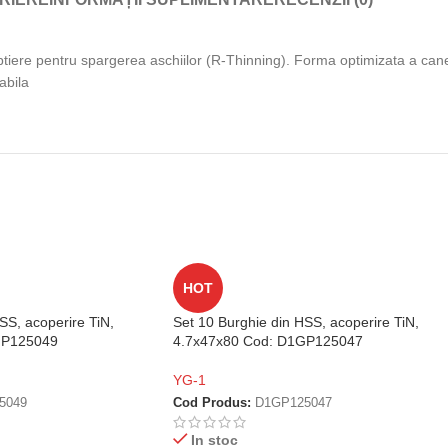
btiere pentru spargerea aschiilor (R-Thinning). Forma optimizata a canel
abila
HOT
SS, acoperire TiN,
Set 10 Burghie din HSS, acoperire TiN,
GP125049
4.7x47x80 Cod: D1GP125047
YG-1
5049
Cod Produs:
D1GP125047
In stoc