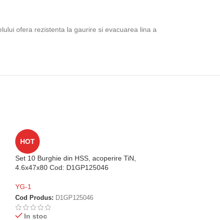
ului ofera rezistenta la gaurire si evacuarea lina a
HOT
HOT
Set 10 Burghie din HSS, acoperire TiN,
Set 10 Burghie di
4.6x47x80 Cod: D1GP125046
4.5x47x80 Cod:
YG-1
YG-1
Cod Produs:
D1GP125046
Cod Produs:
D1G
In stoc
In stoc