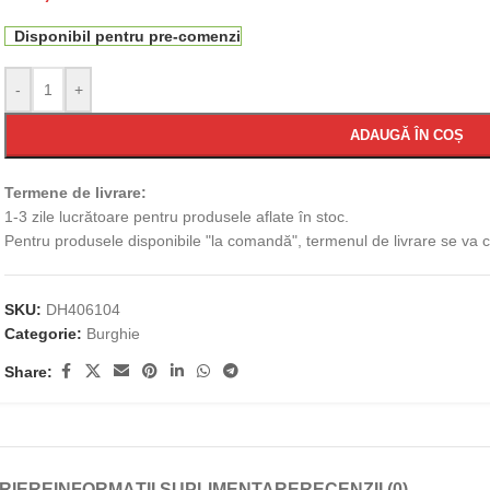
Disponibil pentru pre-comenzi
-
+
ADAUGĂ ÎN COȘ
Termene de livrare:
1-3 zile lucrătoare pentru produsele aflate în stoc.
Pentru produsele disponibile "la comandă", termenul de livrare se va
SKU:
DH406104
Categorie:
Burghie
Share:
RIERE
INFORMAȚII SUPLIMENTARE
RECENZII (0)