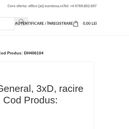
Cere oferta: office [at] euroissa.ro
Tel: +4 0769.802.697
AUTENTIFICARE / ÎNREGISTRARE
0,00
LEI
, Cod Produs: DH406104
eneral, 3xD, racire
, Cod Produs: