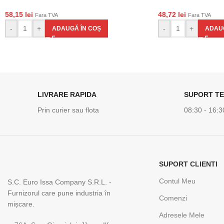
58,15
lei
48,72
lei
Fara TVA
Fara TVA
-
+
-
+
ADAUGĂ ÎN COȘ
ADAUG
LIVRARE RAPIDA
SUPORT TE
Prin curier sau flota
08:30 - 16:3
SUPORT CLIENTI
Contul Meu
S.C. Euro Issa Company S.R.L. -
Furnizorul care pune industria în
Comenzi
mișcare.
Adresele Mele