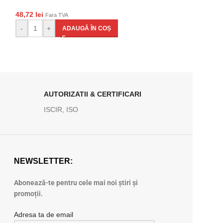
48,72
lei
48,72
lei
Fara TVA
Fara TVA
-
+
-
+
ADAUGĂ ÎN COȘ
AD
AUTORIZATII & CERTIFICARI
ISCIR, ISO
NEWSLETTER:
Abonează-te pentru cele mai noi știri și
promoții.
Adresa ta de email