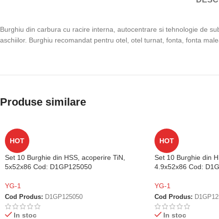
Burghiu din carbura cu racire interna, autocentrare si tehnologie de su
aschiilor. Burghiu recomandat pentru otel, otel turnat, fonta, fonta male
Produse similare
HOT
HOT
Set 10 Burghie din HSS, acoperire TiN,
Set 10 Burghie din H
5x52x86 Cod: D1GP125050
4.9x52x86 Cod: D1
YG-1
YG-1
Cod Produs:
D1GP125050
Cod Produs:
D1GP12
In stoc
In stoc