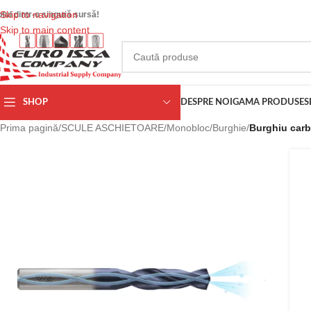
Skip to navigation
otul dintr-o singură sursă!
Skip to main content
SHOP
DESPRE NOI
GAMA PRODUSE
S
Prima pagină
/
SCULE ASCHIETOARE
/
Monobloc
/
Burghie
/
Burghiu carb