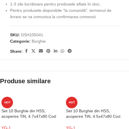
1-3 zile lucrătoare pentru produsele aflate în stoc.
Pentru produsele disponibile "la comandă", termenul de
livrare se va comunica la confirmarea comenzii.
SKU:
DSH105041
Categorie:
Burghie
Share:
Produse similare
HOT
HOT
Set 10 Burghie din HSS,
Set 10 Burghie din HSS,
acoperire TiN, 4.7x47x80 Cod:
acoperire TiN, 4.5x47x80 Cod:
D1GP125047
D1GP125045
YG-1
YG-1