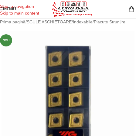
Skip to navigation
MENIU
Skip to main content
Prima pagină
/
SCULE ASCHIETOARE
/
Indexabile
/
Placute Strunjire
NOU