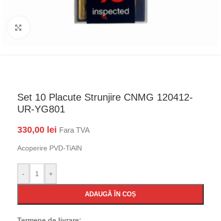
Faceți click pentru a mări
Set 10 Placute Strunjire CNMG 120412-
UR-YG801
330,00
lei
Fara TVA
Acoperire PVD-TiAlN
-
+
ADAUGĂ ÎN COȘ
Termene de livrare: