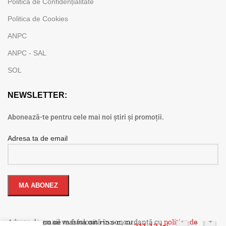
Politica de Confidențialitate
Politica de Cookies
ANPC
ANPC - SAL
SOL
NEWSLETTER:
Abonează-te pentru cele mai noi știri și promoții.
Adresa ta de email
Adresa de email va fi folosită în concordanță cu
politica de
-
+
Tarod de masina din HSS-E, cu