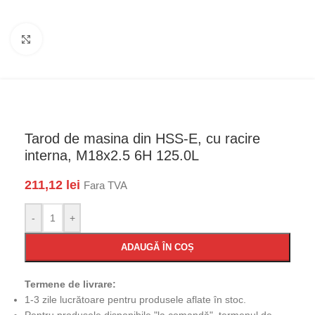
Faceți click pentru a mări
Tarod de masina din HSS-E, cu racire
interna, M18x2.5 6H 125.0L
211,12
lei
Fara TVA
-
+
ADAUGĂ ÎN COȘ
Termene de livrare:
1-3 zile lucrătoare pentru produsele aflate în stoc.