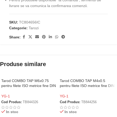
Pentru produsele disponibile "la comandă", termenul de
livrare se va comunica la confirmarea comenzii.
SKU:
TC804656IC
Categorie:
Tarozi
Share:
Produse similare
Tarod COMBO TAP M6x0.75
Tarod COMBO TAP M4x0.5
pentru filete ISO metrice fine DIN
pentru filete ISO metrice fine DIN
13, Vap, Cod: TB844326
13, Vap, Cod: TB844256
YG-1
YG-1
Cod Produs:
TB844326
Cod Produs:
TB844256
In stoc
In stoc