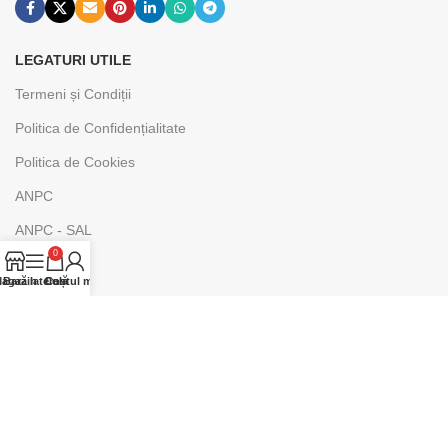
LEGATURI UTILE
Termeni și Condiții
Politica de Confidențialitate
Politica de Cookies
ANPC
ANPC - SAL
0
SOL
agazin
Bară laterală
Contul meu
Coș
NEWSLETTER:
Abonează-te pentru cele mai noi știri și promoții.
Adresa ta de email