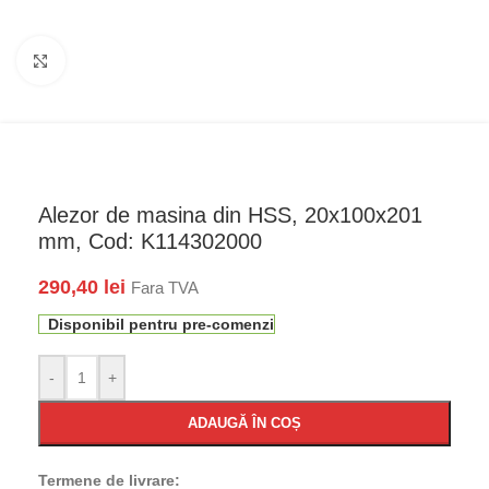
Faceți click pentru a mări
Alezor de masina din HSS, 20x100x201
mm, Cod: K114302000
290,40
lei
Fara TVA
Disponibil pentru pre-comenzi
-
+
ADAUGĂ ÎN COȘ
Termene de livrare: