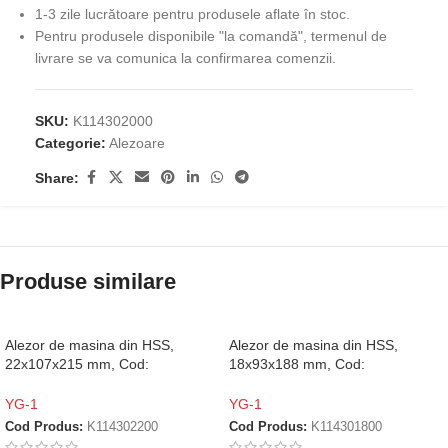
1-3 zile lucrătoare pentru produsele aflate în stoc.
Pentru produsele disponibile "la comandă", termenul de
livrare se va comunica la confirmarea comenzii.
SKU:
K114302000
Categorie:
Alezoare
Share:
Produse similare
Alezor de masina din HSS,
Alezor de masina din HSS,
22x107x215 mm, Cod:
18x93x188 mm, Cod:
K114302200
K114301800
YG-1
YG-1
Cod Produs:
K114302200
Cod Produs:
K114301800