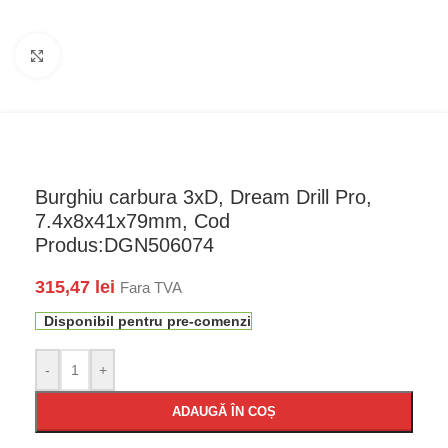
Faceți click pentru a mări
Burghiu carbura 3xD, Dream Drill Pro,
7.4x8x41x79mm, Cod
Produs:DGN506074
315,47
lei
Fara TVA
Disponibil pentru pre-comenzi
-
+
ADAUGĂ ÎN COȘ