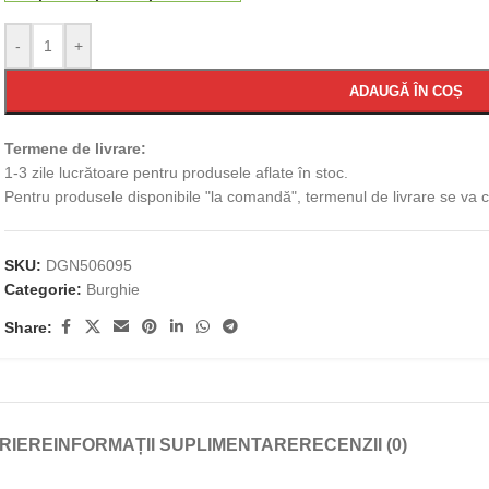
-
+
ADAUGĂ ÎN COȘ
Termene de livrare:
1-3 zile lucrătoare pentru produsele aflate în stoc.
Pentru produsele disponibile "la comandă", termenul de livrare se va
SKU:
DGN506095
Categorie:
Burghie
Share:
RIERE
INFORMAȚII SUPLIMENTARE
RECENZII (0)