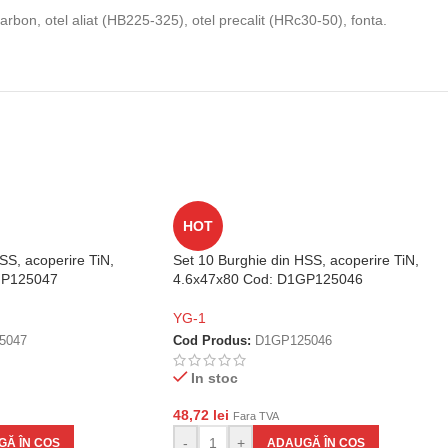
 carbon, otel aliat (HB225-325), otel precalit (HRc30-50), fonta.
HOT
SS, acoperire TiN,
Set 10 Burghie din HSS, acoperire TiN,
GP125047
4.6x47x80 Cod: D1GP125046
YG-1
5047
Cod Produs:
D1GP125046
In stoc
48,72
lei
Fara TVA
-
+
Ă ÎN COȘ
ADAUGĂ ÎN COȘ