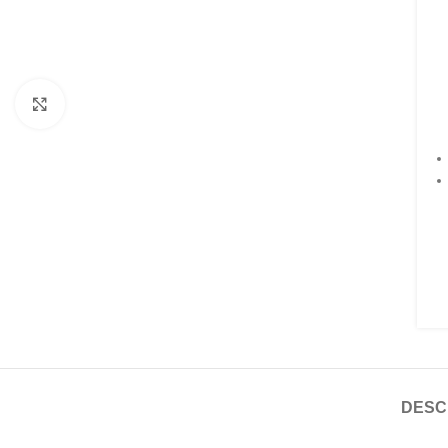
Faceți click pentru a mări
DESC