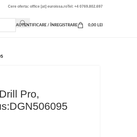
Cere oferta: office [at] euroissa.ro
Tel: +4 0769.802.697
AUTENTIFICARE / ÎNREGISTRARE
0,00
LEI
95
rill Pro,
us:DGN506095