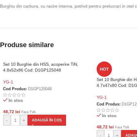
Burghiu din carbura, cu racire interna, potrivit pentru prelucrari in otel
Produse similare
Set 10 Burghie din HSS, acoperire TiN,
HOT
4.8x52x86 Cod: D1GP125048
Set 10 Burghie din H
YG-1
4.7x47x80 Cod: D1
Cod Produs:
D1GP125048
YG-1
In stoc
Cod Produs:
D1GP12
48,72
lei
Fara TVA
In stoc
-
+
ADAUGĂ ÎN COȘ
48,72
lei
Fara TVA
-
+
ADAUG