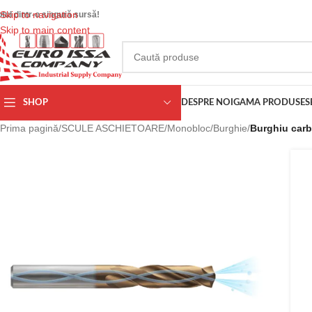
Skip to navigation
otul dintr-o singură sursă!
Skip to main content
SHOP
DESPRE NOI
GAMA PRODUSE
S
Prima pagină
/
SCULE ASCHIETOARE
/
Monobloc
/
Burghie
/
Burghiu carb