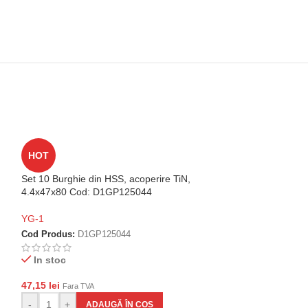
HOT
HOT
Set 10 Burghie din HSS, acoperire TiN,
Set 10 Burghie di
4.4x47x80 Cod: D1GP125044
4.3x47x80 Cod:
YG-1
YG-1
Cod Produs:
D1GP125044
Cod Produs:
D1G
In stoc
In stoc
47,15
lei
47,15
lei
Fara TVA
Fara TVA
-
+
-
+
ADAUGĂ ÎN COȘ
AD