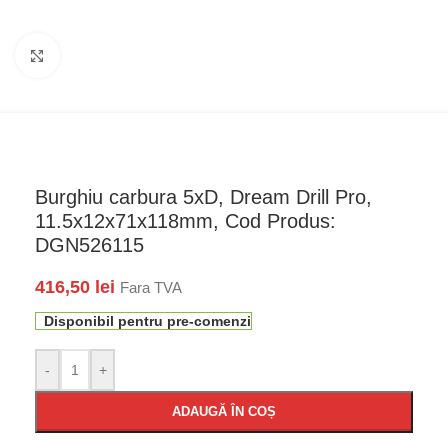
Faceți click pentru a mări
Burghiu carbura 5xD, Dream Drill Pro,
11.5x12x71x118mm, Cod Produs:
DGN526115
416,50
lei
Fara TVA
Disponibil pentru pre-comenzi
-
+
ADAUGĂ ÎN COȘ