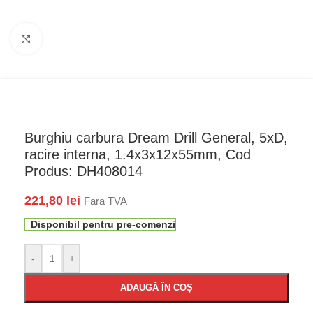
Faceți click pentru a mări
Burghiu carbura Dream Drill General, 5xD,
racire interna, 1.4x3x12x55mm, Cod
Produs: DH408014
221,80
lei
Fara TVA
Disponibil pentru pre-comenzi
-
+
ADAUGĂ ÎN COȘ