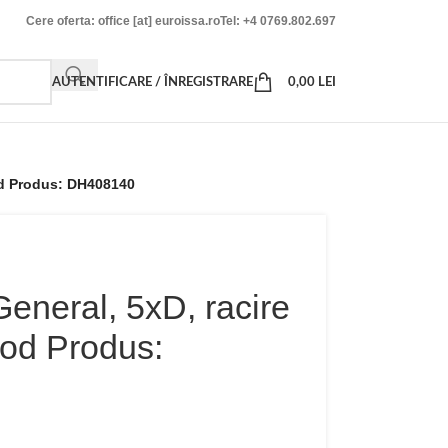
Cere oferta: office [at] euroissa.ro
Tel: +4 0769.802.697
AUTENTIFICARE / ÎNREGISTRARE
0,00
LEI
od Produs: DH408140
eneral, 5xD, racire
od Produs: