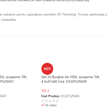
de subtiere pentru spargerea aschiilor (R-Thinning). Forma optimizata a
ta maleabila
HOT
SS, acoperire TiN,
Set 10 Burghie din HSS, acoperire TiN,
GP125047
4.5x47x80 Cod: D1GP125045
YG-1
5047
Cod Produs:
D1GP125045
In stoc