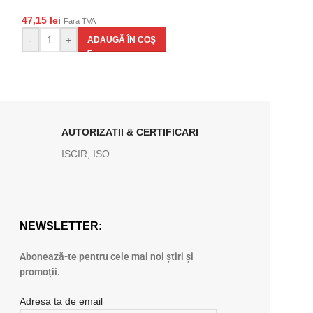
-
+
AD
47,15
lei
Fara TVA
-
+
ADAUGĂ ÎN COȘ
AUTORIZATII & CERTIFICARI
ISCIR, ISO
NEWSLETTER:
Abonează-te pentru cele mai noi știri și
promoții.
Adresa ta de email