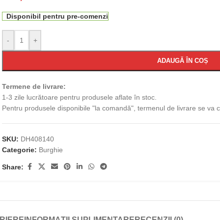
Disponibil pentru pre-comenzi
-
+
ADAUGĂ ÎN COȘ
Termene de livrare:
1-3 zile lucrătoare pentru produsele aflate în stoc.
Pentru produsele disponibile "la comandă", termenul de livrare se va
SKU:
DH408140
Categorie:
Burghie
Share:
RIERE
INFORMAȚII SUPLIMENTARE
RECENZII (0)