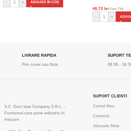
-
+
ADAUGĂ ÎN COȘ
48,72
lei
Fara TVA
-
+
ADAUG
LIVRARE RAPIDA
SUPORT TE
Prin curier sau flota
08:30 - 16:3
SUPORT CLIENTI
Contul Meu
S.C. Euro Issa Company S.R.L. -
Furnizorul care pune industria în
Comenzi
mișcare.
Adresele Mele