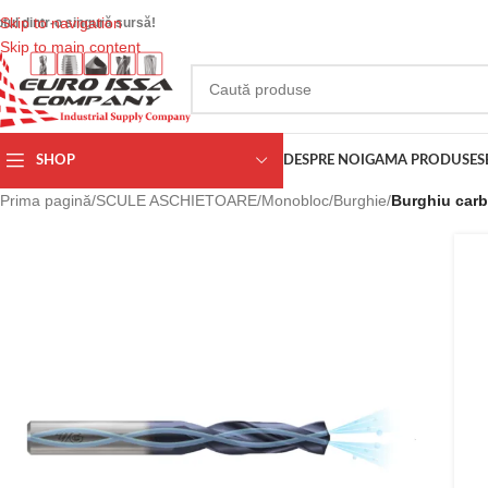
Skip to navigation
otul dintr-o singură sursă!
Skip to main content
SHOP
DESPRE NOI
GAMA PRODUSE
S
Prima pagină
/
SCULE ASCHIETOARE
/
Monobloc
/
Burghie
/
Burghiu carb