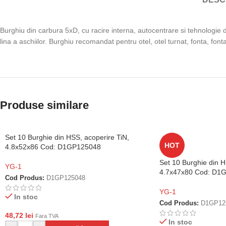
Burghiu din carbura 5xD, cu racire interna, autocentrare si tehnologie 
lina a aschiilor. Burghiu recomandat pentru otel, otel turnat, fonta, fon
Produse similare
Set 10 Burghie din HSS, acoperire TiN,
HOT
4.8x52x86 Cod: D1GP125048
Set 10 Burghie din H
YG-1
4.7x47x80 Cod: D1
Cod Produs:
D1GP125048
YG-1
In stoc
Cod Produs:
D1GP12
48,72
lei
Fara TVA
In stoc