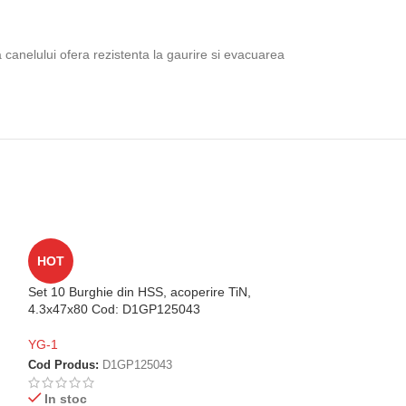
 canelului ofera rezistenta la gaurire si evacuarea
Set 10 Burghie di
HOT
4x43x75 Cod: D
Set 10 Burghie din HSS, acoperire TiN,
YG-1
4.3x47x80 Cod: D1GP125043
Cod Produs:
D1G
YG-1
Disponibil la c
Cod Produs:
D1GP125043
45,57
lei
Fara TVA
In stoc