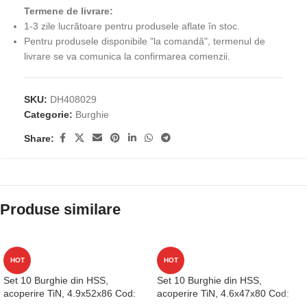
Termene de livrare:
1-3 zile lucrătoare pentru produsele aflate în stoc.
Pentru produsele disponibile "la comandă", termenul de
livrare se va comunica la confirmarea comenzii.
SKU:
DH408029
Categorie:
Burghie
Share:
Produse similare
HOT
HOT
Set 10 Burghie din HSS,
Set 10 Burghie din HSS,
acoperire TiN, 4.9x52x86 Cod:
acoperire TiN, 4.6x47x80 Cod:
D1GP125049
D1GP125046