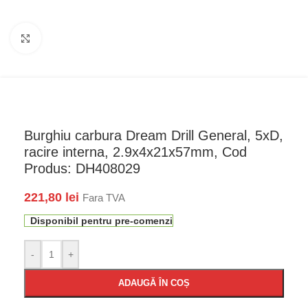
Faceți click pentru a mări
Burghiu carbura Dream Drill General, 5xD,
racire interna, 2.9x4x21x57mm, Cod
Produs: DH408029
221,80
lei
Fara TVA
Disponibil pentru pre-comenzi
-
+
ADAUGĂ ÎN COȘ