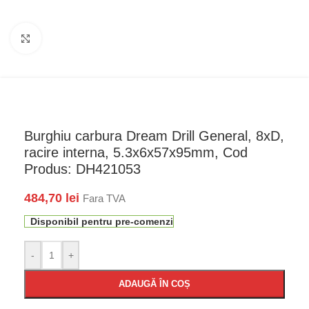
Faceți click pentru a mări
Burghiu carbura Dream Drill General, 8xD,
racire interna, 5.3x6x57x95mm, Cod
Produs: DH421053
484,70
lei
Fara TVA
Disponibil pentru pre-comenzi
-
+
ADAUGĂ ÎN COȘ