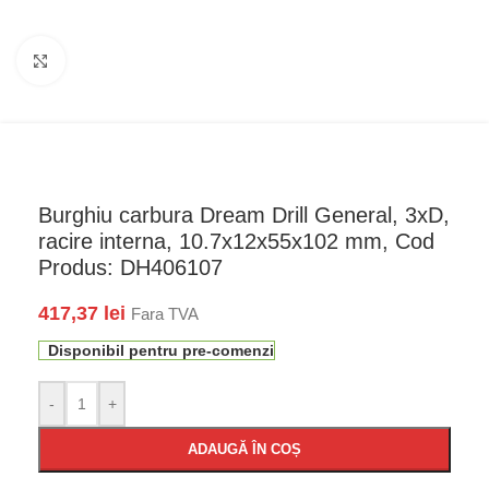
Faceți click pentru a mări
Burghiu carbura Dream Drill General, 3xD,
racire interna, 10.7x12x55x102 mm, Cod
Produs: DH406107
417,37
lei
Fara TVA
Disponibil pentru pre-comenzi
-
+
ADAUGĂ ÎN COȘ