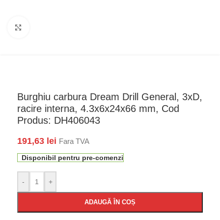
Faceți click pentru a mări
Burghiu carbura Dream Drill General, 3xD,
racire interna, 4.3x6x24x66 mm, Cod
Produs: DH406043
191,63
lei
Fara TVA
Disponibil pentru pre-comenzi
-
+
ADAUGĂ ÎN COȘ