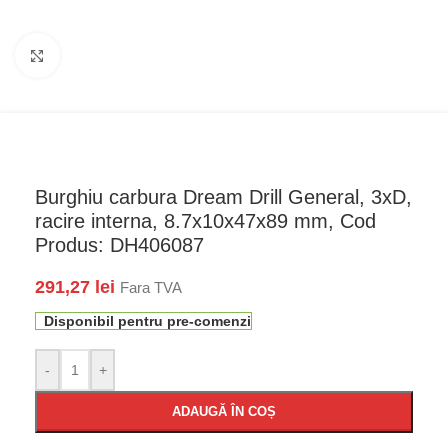
Faceți click pentru a mări
Burghiu carbura Dream Drill General, 3xD,
racire interna, 8.7x10x47x89 mm, Cod
Produs: DH406087
291,27
lei
Fara TVA
Disponibil pentru pre-comenzi
-
+
ADAUGĂ ÎN COȘ