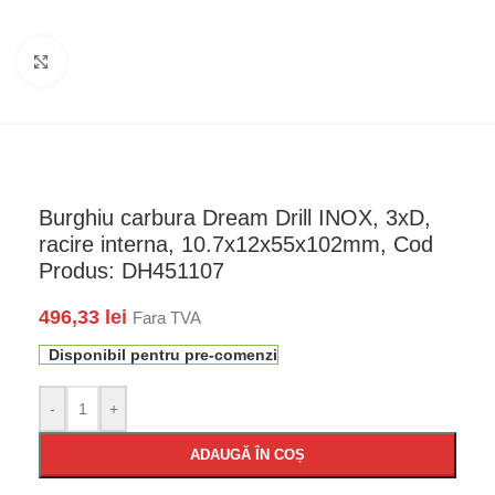
Faceți click pentru a mări
Burghiu carbura Dream Drill INOX, 3xD,
racire interna, 10.7x12x55x102mm, Cod
Produs: DH451107
496,33
lei
Fara TVA
Disponibil pentru pre-comenzi
-
+
ADAUGĂ ÎN COȘ