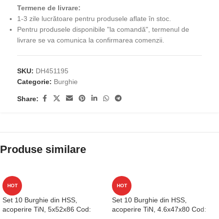
Termene de livrare:
1-3 zile lucrătoare pentru produsele aflate în stoc.
Pentru produsele disponibile "la comandă", termenul de
livrare se va comunica la confirmarea comenzii.
SKU:
DH451195
Categorie:
Burghie
Share:
Produse similare
HOT
HOT
Set 10 Burghie din HSS,
Set 10 Burghie din HSS,
acoperire TiN, 5x52x86 Cod:
acoperire TiN, 4.6x47x80 Cod:
D1GP125050
D1GP125046