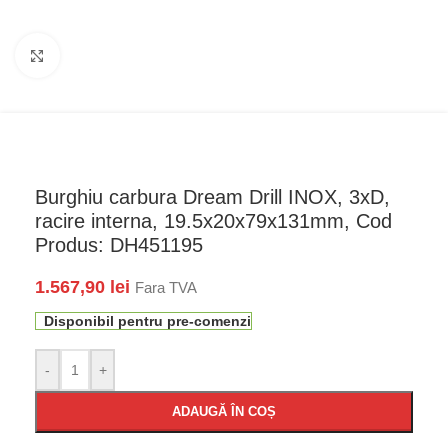
Faceți click pentru a mări
Burghiu carbura Dream Drill INOX, 3xD,
racire interna, 19.5x20x79x131mm, Cod
Produs: DH451195
1.567,90
lei
Fara TVA
Disponibil pentru pre-comenzi
-
+
ADAUGĂ ÎN COȘ