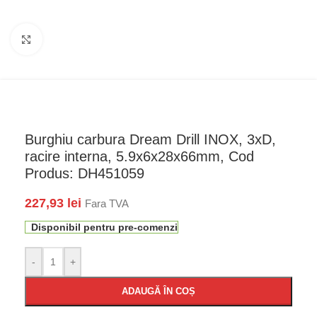
Faceți click pentru a mări
Burghiu carbura Dream Drill INOX, 3xD,
racire interna, 5.9x6x28x66mm, Cod
Produs: DH451059
227,93
lei
Fara TVA
Disponibil pentru pre-comenzi
-
+
ADAUGĂ ÎN COȘ