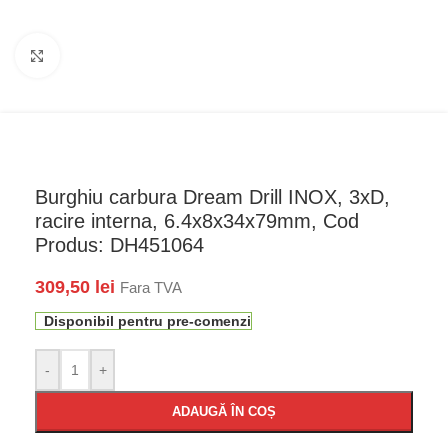
Faceți click pentru a mări
Burghiu carbura Dream Drill INOX, 3xD,
racire interna, 6.4x8x34x79mm, Cod
Produs: DH451064
309,50
lei
Fara TVA
Disponibil pentru pre-comenzi
-
+
ADAUGĂ ÎN COȘ