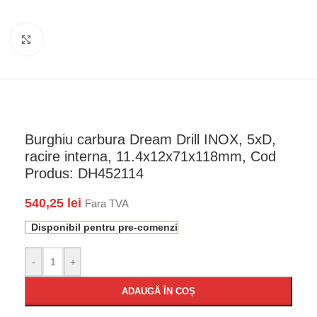
Faceți click pentru a mări
Burghiu carbura Dream Drill INOX, 5xD,
racire interna, 11.4x12x71x118mm, Cod
Produs: DH452114
540,25
lei
Fara TVA
Disponibil pentru pre-comenzi
-
+
ADAUGĂ ÎN COȘ