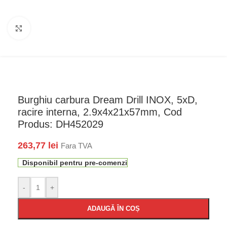
Faceți click pentru a mări
Burghiu carbura Dream Drill INOX, 5xD,
racire interna, 2.9x4x21x57mm, Cod
Produs: DH452029
263,77
lei
Fara TVA
Disponibil pentru pre-comenzi
-
+
ADAUGĂ ÎN COȘ