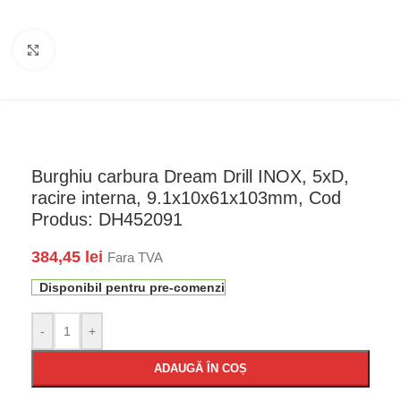
Faceți click pentru a mări
Burghiu carbura Dream Drill INOX, 5xD,
racire interna, 9.1x10x61x103mm, Cod
Produs: DH452091
384,45
lei
Fara TVA
Disponibil pentru pre-comenzi
-
+
ADAUGĂ ÎN COȘ