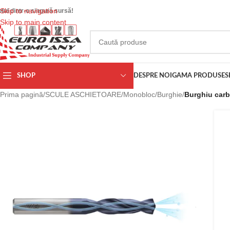
Skip to navigation
otul dintr-o singură sursă!
Skip to main content
SHOP
DESPRE NOI
GAMA PRODUSE
S
Prima pagină
/
SCULE ASCHIETOARE
/
Monobloc
/
Burghie
/
Burghiu carb