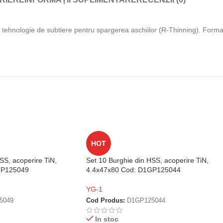
 tehnologie de subtiere pentru spargerea aschiilor (R-Thinning). Forma o
HOT
SS, acoperire TiN,
Set 10 Burghie din HSS, acoperire TiN,
GP125049
4.4x47x80 Cod: D1GP125044
YG-1
5049
Cod Produs:
D1GP125044
In stoc