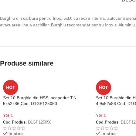
Burghiu din carbura pentru Inox, 5xD, cu racire interna, autocentrare si
evacuarea lina a aschiilor. Burghiu recomandat pentru Inox si Aluminiu
Produse similare
HOT
HOT
Set 10 Burghie din HSS, acoperire TiN,
Set 10 Burghie din H
5x52x86 Cod: D1GP125050
4.9x52x86 Cod: D1
YG-1
YG-1
Cod Produs:
D1GP125050
Cod Produs:
D1GP12
In stoc
In stoc