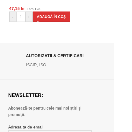
47,15
lei
47,15
lei
Fara TVA
Fara TVA
-
+
-
+
ADAUGĂ ÎN COȘ
AD
AUTORIZATII & CERTIFICARI
ISCIR, ISO
NEWSLETTER:
Abonează-te pentru cele mai noi știri și
promoții.
Adresa ta de email