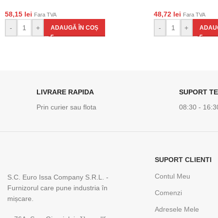
58,15
lei
48,72
lei
Fara TVA
Fara TVA
-
+
-
+
ADAUGĂ ÎN COȘ
ADAUG
LIVRARE RAPIDA
SUPORT TE
Prin curier sau flota
08:30 - 16:3
SUPORT CLIENTI
Contul Meu
S.C. Euro Issa Company S.R.L. -
Furnizorul care pune industria în
Comenzi
mișcare.
Adresele Mele