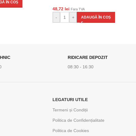
Ă ÎN COȘ
48,72
lei
Fara TVA
-
+
ADAUGĂ ÎN COȘ
HNIC
RIDICARE DEPOZIT
0
08:30 - 16:30
LEGATURI UTILE
Termeni și Condiții
Politica de Confidențialitate
Politica de Cookies