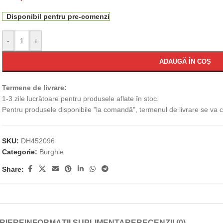
Disponibil pentru pre-comenzi
-
+
ADAUGĂ ÎN COȘ
Termene de livrare:
1-3 zile lucrătoare pentru produsele aflate în stoc.
Pentru produsele disponibile "la comandă", termenul de livrare se va
SKU:
DH452096
Categorie:
Burghie
Share:
RIERE
INFORMAȚII SUPLIMENTARE
RECENZII (0)