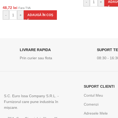
-
+
ADAUG
48,72
lei
Fara TVA
-
+
ADAUGĂ ÎN COȘ
LIVRARE RAPIDA
SUPORT TE
Prin curier sau flota
08:30 - 16:3
SUPORT CLIENTI
Contul Meu
S.C. Euro Issa Company S.R.L. -
Furnizorul care pune industria în
Comenzi
mișcare.
Adresele Mele