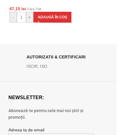
-
+
AD
47,15
lei
Fara TVA
-
+
ADAUGĂ ÎN COȘ
AUTORIZATII & CERTIFICARI
ISCIR, ISO
NEWSLETTER:
Abonează-te pentru cele mai noi știri și
promoții.
Adresa ta de email