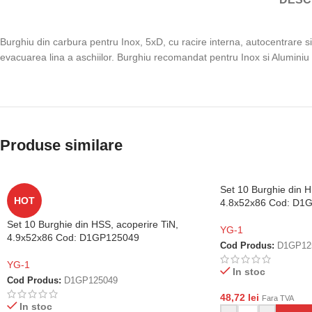
Burghiu din carbura pentru Inox, 5xD, cu racire interna, autocentrare si
evacuarea lina a aschiilor. Burghiu recomandat pentru Inox si Aluminiu
Produse similare
Set 10 Burghie din H
HOT
4.8x52x86 Cod: D1
Set 10 Burghie din HSS, acoperire TiN,
YG-1
4.9x52x86 Cod: D1GP125049
Cod Produs:
D1GP12
YG-1
In stoc
Cod Produs:
D1GP125049
48,72
lei
Fara TVA
In stoc