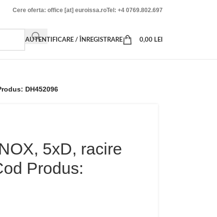
Cere oferta: office [at] euroissa.ro
Tel: +4 0769.802.697
AUTENTIFICARE / ÎNREGISTRARE
0,00
LEI
 Produs: DH452096
INOX, 5xD, racire
Cod Produs: