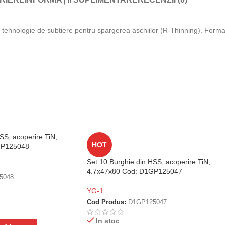
 tehnologie de subtiere pentru spargerea aschiilor (R-Thinning). Forma o
SS, acoperire TiN,
HOT
GP125048
Set 10 Burghie din HSS, acoperire TiN,
4.7x47x80 Cod: D1GP125047
5048
YG-1
Cod Produs:
D1GP125047
In stoc