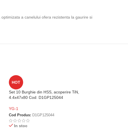
ptimizata a canelului ofera rezistenta la gaurire si
Set 10 Burghie di
HOT
4x43x75 Cod: D
Set 10 Burghie din HSS, acoperire TiN,
YG-1
4.4x47x80 Cod: D1GP125044
Cod Produs:
D1G
YG-1
Disponibil la c
Cod Produs:
D1GP125044
45,57
lei
Fara TVA
In stoc