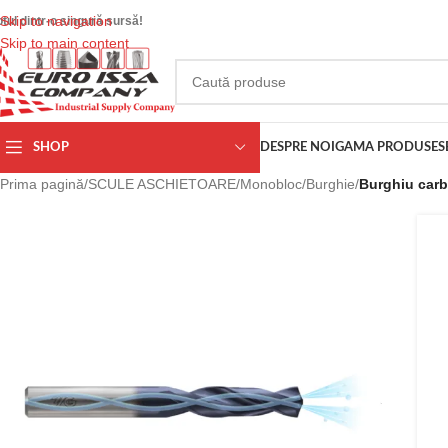
Skip to navigation
otul dintr-o singură sursă!
Skip to main content
SHOP
DESPRE NOI
GAMA PRODUSE
S
Prima pagină
/
SCULE ASCHIETOARE
/
Monobloc
/
Burghie
/
Burghiu carb