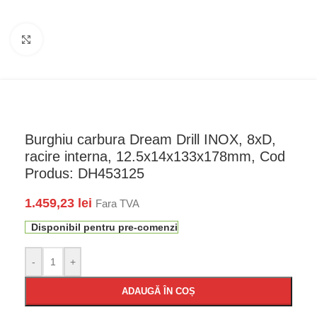
Faceți click pentru a mări
Burghiu carbura Dream Drill INOX, 8xD,
racire interna, 12.5x14x133x178mm, Cod
Produs: DH453125
1.459,23
lei
Fara TVA
Disponibil pentru pre-comenzi
-
+
ADAUGĂ ÎN COȘ