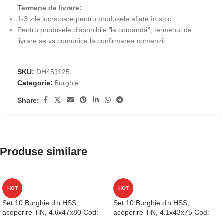
Termene de livrare:
1-3 zile lucrătoare pentru produsele aflate în stoc.
Pentru produsele disponibile "la comandă", termenul de
livrare se va comunica la confirmarea comenzii.
SKU:
DH453125
Categorie:
Burghie
Share:
Produse similare
HOT
HOT
Set 10 Burghie din HSS,
Set 10 Burghie din HSS,
acoperire TiN, 4.6x47x80 Cod:
acoperire TiN, 4.1x43x75 Cod:
D1GP125046
D1GP125041