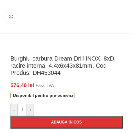
Faceți click pentru a mări
Burghiu carbura Dream Drill INOX, 8xD,
racire interna, 4.4x6x43x81mm, Cod
Produs: DH453044
576,40
lei
Fara TVA
Disponibil pentru pre-comenzi
-
+
ADAUGĂ ÎN COȘ