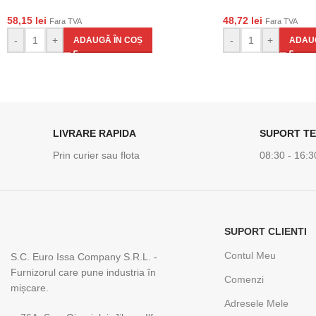
58,15
lei
48,72
lei
Fara TVA
Fara TVA
-
+
-
+
ADAUGĂ ÎN COȘ
ADAUG
LIVRARE RAPIDA
SUPORT TE
Prin curier sau flota
08:30 - 16:3
SUPORT CLIENTI
Contul Meu
S.C. Euro Issa Company S.R.L. -
Furnizorul care pune industria în
Comenzi
mișcare.
Adresele Mele