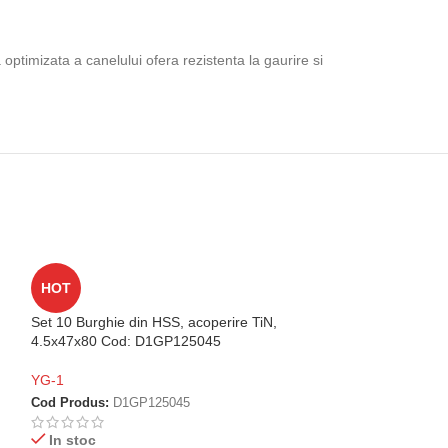
ptimizata a canelului ofera rezistenta la gaurire si
HOT
HOT
Set 10 Burghie din HSS, acoperire TiN,
Set 10 Burghie di
4.5x47x80 Cod: D1GP125045
4.4x47x80 Cod:
YG-1
YG-1
Cod Produs:
D1GP125045
Cod Produs:
D1G
In stoc
In stoc