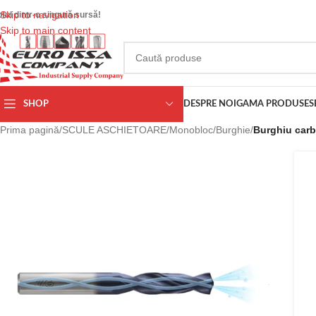
Skip to navigation
otul dintr-o singură sursă!
Skip to main content
SHOP
DESPRE NOI
GAMA PRODUSE
S
Prima pagină
/
SCULE ASCHIETOARE
/
Monobloc
/
Burghie
/
Burghiu carb