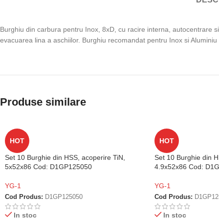
Burghiu din carbura pentru Inox, 8xD, cu racire interna, autocentrare si
evacuarea lina a aschiilor. Burghiu recomandat pentru Inox si Aluminiu
Produse similare
HOT
HOT
Set 10 Burghie din HSS, acoperire TiN,
Set 10 Burghie din H
5x52x86 Cod: D1GP125050
4.9x52x86 Cod: D1
YG-1
YG-1
Cod Produs:
D1GP125050
Cod Produs:
D1GP12
In stoc
In stoc