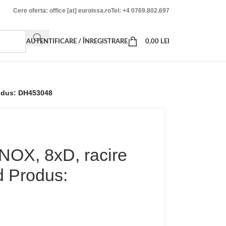
Cere oferta: office [at] euroissa.ro
Tel: +4 0769.802.697
AUTENTIFICARE / ÎNREGISTRARE
0,00
LEI
rodus: DH453048
INOX, 8xD, racire
d Produs: