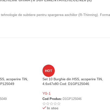
 tehnologie de subtiere pentru spargerea aschiilor (R-Thinning). Forma o
HOT
SS, acoperire TiN,
Set 10 Burghie din HSS, acoperire TiN,
GP125049
4.6x47x80 Cod: D1GP125046
YG-1
5049
Cod Produs:
D1GP125046
In stoc