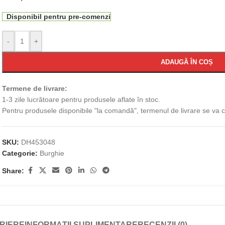
Disponibil pentru pre-comenzi
-
+
ADAUGĂ ÎN COȘ
Termene de livrare:
1-3 zile lucrătoare pentru produsele aflate în stoc.
Pentru produsele disponibile "la comandă", termenul de livrare se va
SKU:
DH453048
Categorie:
Burghie
Share:
RIERE
INFORMAȚII SUPLIMENTARE
RECENZII (0)