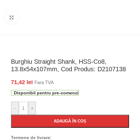
Faceți click pentru a mări
Burghiu Straight Shank, HSS-Co8,
13.8x54x107mm, Cod Produs: D2107138
71,42
lei
Fara TVA
Disponibil pentru pre-comenzi
-
+
ADAUGĂ ÎN COȘ
Termene de livrare: