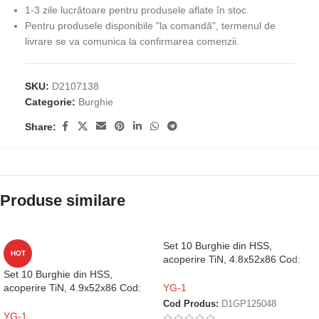
1-3 zile lucrătoare pentru produsele aflate în stoc.
Pentru produsele disponibile "la comandă", termenul de
livrare se va comunica la confirmarea comenzii.
SKU:
D2107138
Categorie:
Burghie
Share:
Produse similare
Set 10 Burghie din HSS,
HOT
acoperire TiN, 4.8x52x86 Cod:
D1GP125048
Set 10 Burghie din HSS,
acoperire TiN, 4.9x52x86 Cod:
YG-1
D1GP125049
Cod Produs:
D1GP125048
YG-1