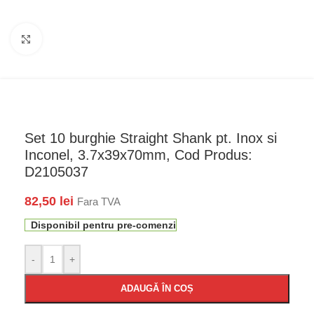
Faceți click pentru a mări
Set 10 burghie Straight Shank pt. Inox si
Inconel, 3.7x39x70mm, Cod Produs:
D2105037
82,50
lei
Fara TVA
Disponibil pentru pre-comenzi
-
+
ADAUGĂ ÎN COȘ