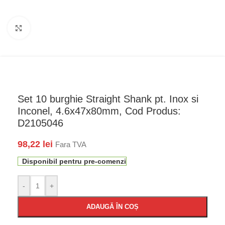
Faceți click pentru a mări
Set 10 burghie Straight Shank pt. Inox si
Inconel, 4.6x47x80mm, Cod Produs:
D2105046
98,22
lei
Fara TVA
Disponibil pentru pre-comenzi
-
+
ADAUGĂ ÎN COȘ