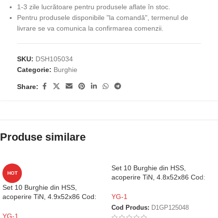
1-3 zile lucrătoare pentru produsele aflate în stoc.
Pentru produsele disponibile "la comandă", termenul de
livrare se va comunica la confirmarea comenzii.
SKU:
DSH105034
Categorie:
Burghie
Share:
Produse similare
Set 10 Burghie din HSS,
HOT
acoperire TiN, 4.8x52x86 Cod:
D1GP125048
Set 10 Burghie din HSS,
acoperire TiN, 4.9x52x86 Cod:
YG-1
D1GP125049
Cod Produs:
D1GP125048
YG-1