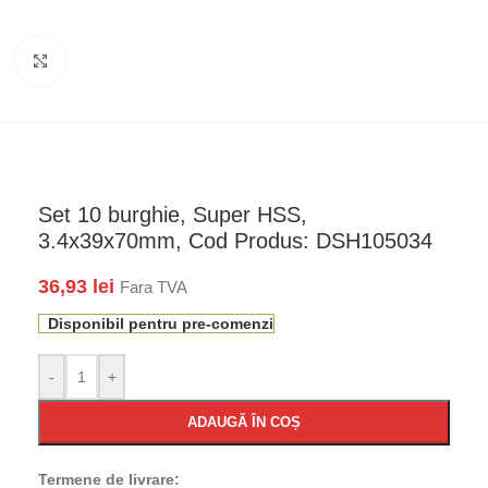
Faceți click pentru a mări
Set 10 burghie, Super HSS,
3.4x39x70mm, Cod Produs: DSH105034
36,93
lei
Fara TVA
Disponibil pentru pre-comenzi
-
+
ADAUGĂ ÎN COȘ
Termene de livrare: