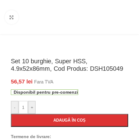
Faceți click pentru a mări
Set 10 burghie, Super HSS,
4.9x52x86mm, Cod Produs: DSH105049
56,57
lei
Fara TVA
Disponibil pentru pre-comenzi
-
+
ADAUGĂ ÎN COȘ
Termene de livrare: