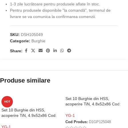
1-3 zile lucrătoare pentru produsele aflate în stoc.
Pentru produsele disponibile "la comandă", termenul de
livrare se va comunica la confirmarea comenzii.
SKU:
DSH105049
Categorie:
Burghie
Share:
Produse similare
Set 10 Burghie din HSS,
HOT
acoperire TiN, 4.8x52x86 Cod:
D1GP125048
Set 10 Burghie din HSS,
acoperire TiN, 4.9x52x86 Cod:
YG-1
D1GP125049
Cod Produs:
D1GP125048
YG-1