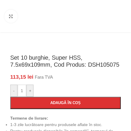
Faceți click pentru a mări
Set 10 burghie, Super HSS,
7.5x69x109mm, Cod Produs: DSH105075
113,15
lei
Fara TVA
-
+
ADAUGĂ ÎN COȘ
Termene de livrare:
1-3 zile lucrătoare pentru produsele aflate în stoc.