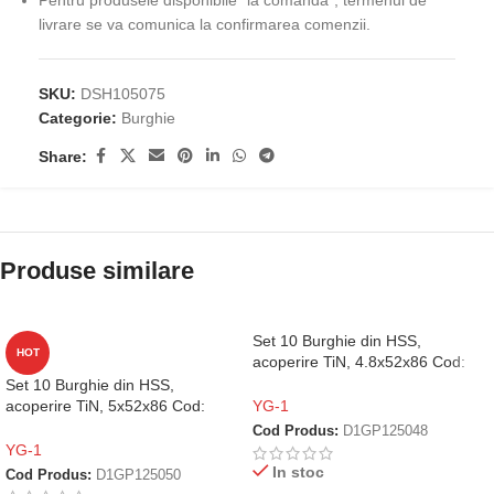
Pentru produsele disponibile "la comandă", termenul de
livrare se va comunica la confirmarea comenzii.
SKU:
DSH105075
Categorie:
Burghie
Share:
Produse similare
Set 10 Burghie din HSS,
HOT
acoperire TiN, 4.8x52x86 Cod:
D1GP125048
Set 10 Burghie din HSS,
acoperire TiN, 5x52x86 Cod:
YG-1
D1GP125050
Cod Produs:
D1GP125048
YG-1
In stoc
Cod Produs:
D1GP125050