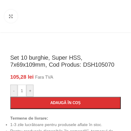
Faceți click pentru a mări
Set 10 burghie, Super HSS,
7x69x109mm, Cod Produs: DSH105070
105,28
lei
Fara TVA
-
+
ADAUGĂ ÎN COȘ
Termene de livrare:
1-3 zile lucrătoare pentru produsele aflate în stoc.