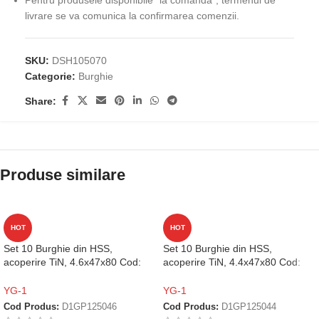
Pentru produsele disponibile "la comandă", termenul de
livrare se va comunica la confirmarea comenzii.
SKU:
DSH105070
Categorie:
Burghie
Share:
Produse similare
HOT
HOT
Set 10 Burghie din HSS,
Set 10 Burghie din HSS,
acoperire TiN, 4.6x47x80 Cod:
acoperire TiN, 4.4x47x80 Cod:
D1GP125046
D1GP125044
YG-1
YG-1
Cod Produs:
D1GP125046
Cod Produs:
D1GP125044