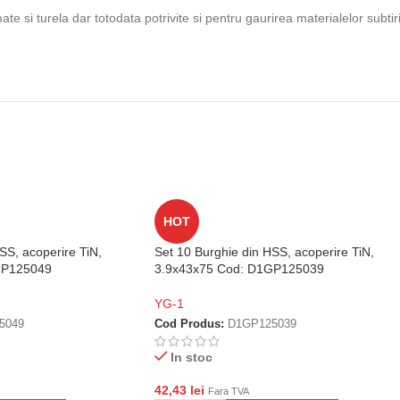
e si turela dar totodata potrivite si pentru gaurirea materialelor subtir
HOT
SS, acoperire TiN,
Set 10 Burghie din HSS, acoperire TiN,
GP125049
3.9x43x75 Cod: D1GP125039
YG-1
5049
Cod Produs:
D1GP125039
In stoc
42,43
lei
Fara TVA