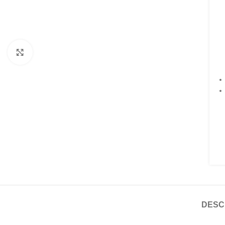
Faceți click pentru a mări
DESC