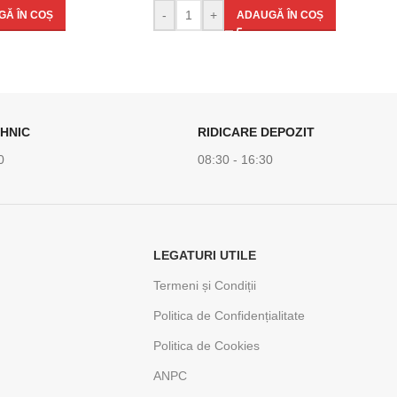
-
+
Ă ÎN COȘ
ADAUGĂ ÎN COȘ
HNIC
RIDICARE DEPOZIT
0
08:30 - 16:30
LEGATURI UTILE
Termeni și Condiții
Politica de Confidențialitate
Politica de Cookies
ANPC