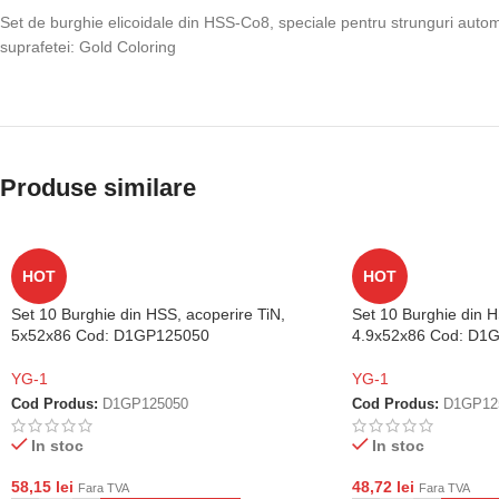
Set de burghie elicoidale din HSS-Co8, speciale pentru strunguri automat
suprafetei: Gold Coloring
Produse similare
HOT
HOT
Set 10 Burghie din HSS, acoperire TiN,
Set 10 Burghie din H
5x52x86 Cod: D1GP125050
4.9x52x86 Cod: D1
YG-1
YG-1
Cod Produs:
D1GP125050
Cod Produs:
D1GP12
In stoc
In stoc
58,15
lei
48,72
lei
Fara TVA
Fara TVA