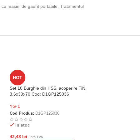
i cu masini de gaurit portabile. Tratamentul
Set 10 Burghie di
HOT
3.3x36x65 Cod:
Set 10 Burghie din HSS, acoperire TiN,
YG-1
3.6x39x70 Cod: D1GP125036
Cod Produs:
D1G
YG-1
In stoc
Cod Produs:
D1GP125036
35,35
lei
Fara TVA
In stoc
-
+
AD
42,43
lei
Fara TVA