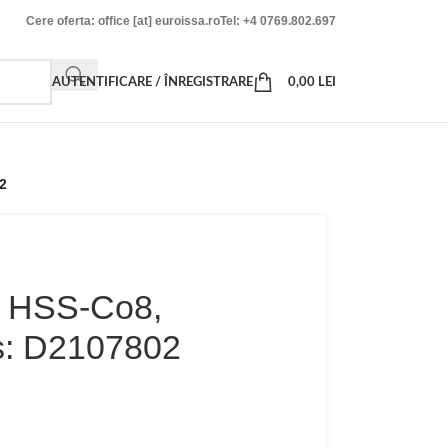
Cere oferta: office [at] euroissa.ro
Tel: +4 0769.802.697
AUTENTIFICARE / ÎNREGISTRARE
0,00
LEI
2
k, HSS-Co8,
s: D2107802