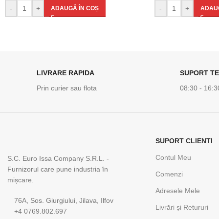
-
+
-
+
ADAUGĂ ÎN COȘ
ADAUG
LIVRARE RAPIDA
SUPORT TE
Prin curier sau flota
08:30 - 16:3
SUPORT CLIENTI
Contul Meu
S.C. Euro Issa Company S.R.L. -
Furnizorul care pune industria în
Comenzi
mișcare.
Adresele Mele
76A, Sos. Giurgiului, Jilava, Ilfov
Livrări și Retururi
+4 0769.802.697