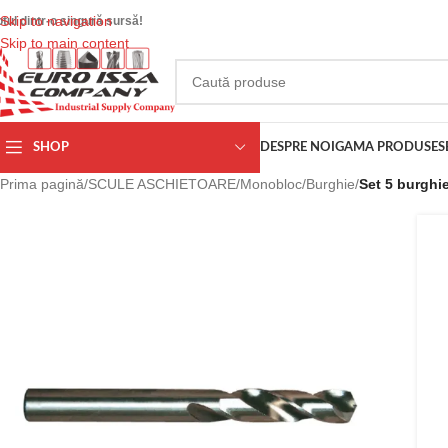
Skip to navigation
otul dintr-o singură sursă!
Skip to main content
SHOP
DESPRE NOI
GAMA PRODUSE
S
Prima pagină
/
SCULE ASCHIETOARE
/
Monobloc
/
Burghie
/
Set 5 burghi