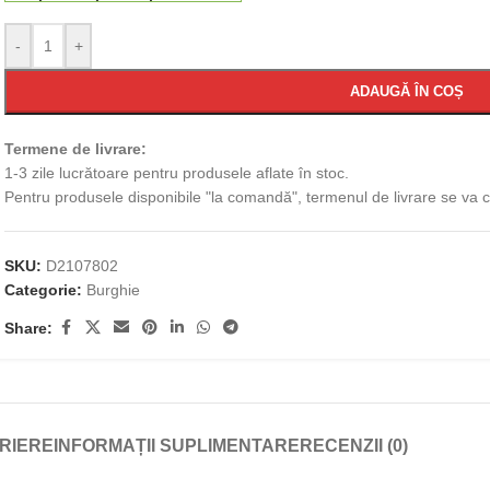
-
+
ADAUGĂ ÎN COȘ
Termene de livrare:
1-3 zile lucrătoare pentru produsele aflate în stoc.
Pentru produsele disponibile "la comandă", termenul de livrare se va
SKU:
D2107802
Categorie:
Burghie
Share:
RIERE
INFORMAȚII SUPLIMENTARE
RECENZII (0)