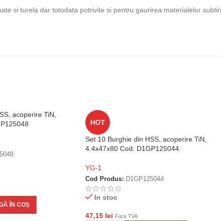
e si turela dar totodata potrivite si pentru gaurirea materialelor subtir
SS, acoperire TiN,
HOT
GP125048
Set 10 Burghie din HSS, acoperire TiN,
4.4x47x80 Cod: D1GP125044
5048
YG-1
Cod Produs:
D1GP125044
In stoc
Ă ÎN COȘ
47,15
lei
Fara TVA