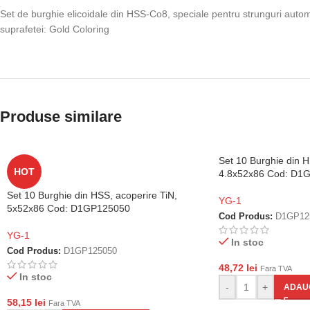
Set de burghie elicoidale din HSS-Co8, speciale pentru strunguri automat
suprafetei: Gold Coloring
Produse similare
Set 10 Burghie din H
HOT
4.8x52x86 Cod: D1
Set 10 Burghie din HSS, acoperire TiN,
YG-1
5x52x86 Cod: D1GP125050
Cod Produs:
D1GP12
YG-1
In stoc
Cod Produs:
D1GP125050
48,72
lei
Fara TVA
In stoc
-
+
ADAUG
58,15
lei
Fara TVA