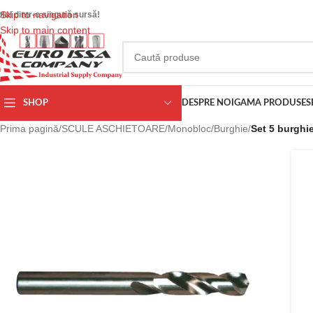
Skip to navigation
otul dintr-o singură sursă!
Skip to main content
SHOP
DESPRE NOI
GAMA PRODUSE
S
Prima pagină
/
SCULE ASCHIETOARE
/
Monobloc
/
Burghie
/
Set 5 burghi