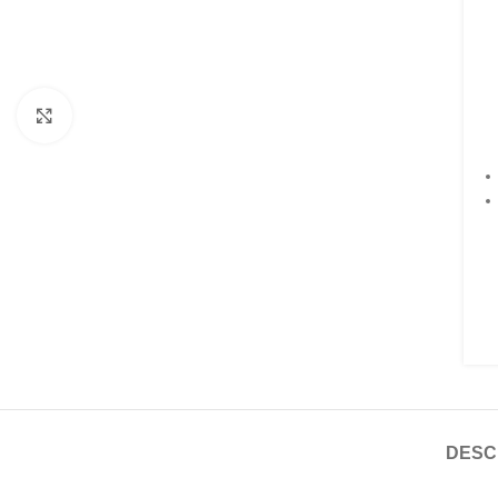
Faceți click pentru a mări
DESC