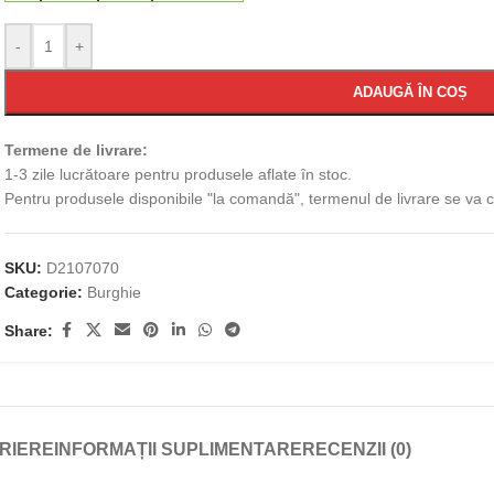
-
+
ADAUGĂ ÎN COȘ
Termene de livrare:
1-3 zile lucrătoare pentru produsele aflate în stoc.
Pentru produsele disponibile "la comandă", termenul de livrare se va
SKU:
D2107070
Categorie:
Burghie
Share:
RIERE
INFORMAȚII SUPLIMENTARE
RECENZII (0)