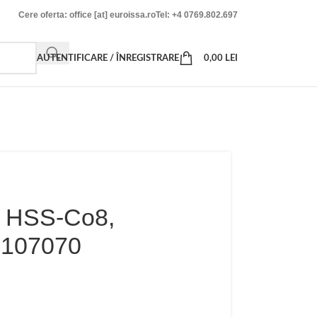
Cere oferta: office [at] euroissa.ro
Tel: +4 0769.802.697
AUTENTIFICARE / ÎNREGISTRARE
0,00
LEI
k, HSS-Co8,
2107070