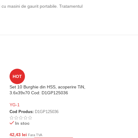
i cu masini de gaurit portabile. Tratamentul
Set 10 Burghie di
HOT
3.5x39x70 Cod:
Set 10 Burghie din HSS, acoperire TiN,
YG-1
3.6x39x70 Cod: D1GP125036
Cod Produs:
D1G
YG-1
In stoc
Cod Produs:
D1GP125036
42,43
lei
Fara TVA
In stoc
-
+
AD
42,43
lei
Fara TVA