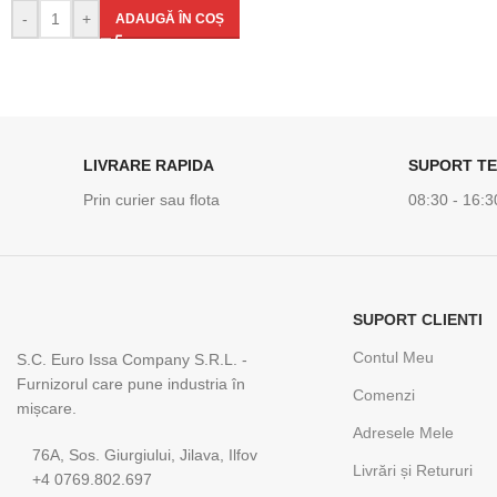
-
+
ADAUGĂ ÎN COȘ
LIVRARE RAPIDA
SUPORT TE
Prin curier sau flota
08:30 - 16:3
SUPORT CLIENTI
Contul Meu
S.C. Euro Issa Company S.R.L. -
Furnizorul care pune industria în
Comenzi
mișcare.
Adresele Mele
76A, Sos. Giurgiului, Jilava, Ilfov
Livrări și Retururi
+4 0769.802.697