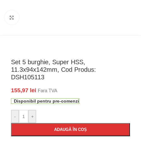
Faceți click pentru a mări
Set 5 burghie, Super HSS,
11.3x94x142mm, Cod Produs:
DSH105113
155,97
lei
Fara TVA
Disponibil pentru pre-comenzi
-
+
ADAUGĂ ÎN COȘ