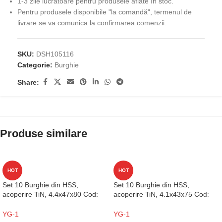
1-3 zile lucrătoare pentru produsele aflate în stoc.
Pentru produsele disponibile "la comandă", termenul de
livrare se va comunica la confirmarea comenzii.
SKU:
DSH105116
Categorie:
Burghie
Share:
Produse similare
HOT
HOT
Set 10 Burghie din HSS,
Set 10 Burghie din HSS,
acoperire TiN, 4.4x47x80 Cod:
acoperire TiN, 4.1x43x75 Cod:
D1GP125044
D1GP125041
YG-1
YG-1