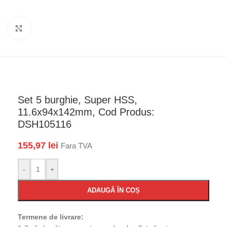
Faceți click pentru a mări
Set 5 burghie, Super HSS,
11.6x94x142mm, Cod Produs:
DSH105116
155,97
lei
Fara TVA
-
+
ADAUGĂ ÎN COȘ
Termene de livrare: