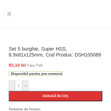
Faceți click pentru a mări
Set 5 burghie, Super HSS,
8.9x81x125mm, Cod Produs: DSH105089
93,10
lei
Fara TVA
Disponibil pentru pre-comenzi
-
+
ADAUGĂ ÎN COȘ
Termene de livrare: