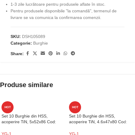
1-3 zile lucrătoare pentru produsele aflate în stoc.
Pentru produsele disponibile "la comandă", termenul de
livrare se va comunica la confirmarea comenzii.
SKU:
DSH105089
Categorie:
Burghie
Share:
Produse similare
HOT
HOT
Set 10 Burghie din HSS,
Set 10 Burghie din HSS,
acoperire TiN, 5x52x86 Cod:
acoperire TiN, 4.6x47x80 Cod:
D1GP125050
D1GP125046
YG-1
YG-1